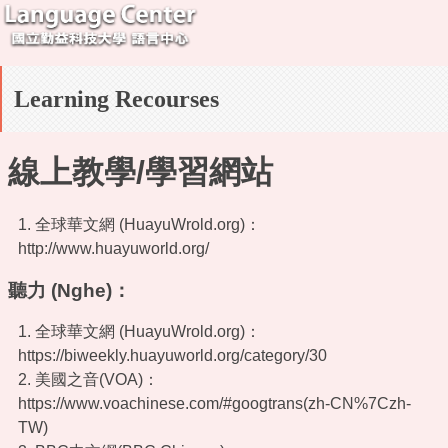
Learning Recourses
線上教學/學習網站
1. 全球華文網 (HuayuWrold.org)：
http://www.huayuworld.org/
聽力 (Nghe)：
1. 全球華文網 (HuayuWrold.org)：
https://biweekly.huayuworld.org/category/30
2. 美國之音(VOA)：
https://www.voachinese.com/#googtrans(zh-CN%7Czh-
TW)