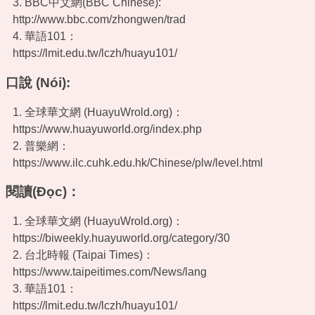
3. BBC中文網(BBC Chinese):
http://www.bbc.com/zhongwen/trad
4. 華語101：
https://lmit.edu.tw/lczh/huayu101/
口說 (Nói):
1. 全球華文網 (HuayuWrold.org)：
https://www.huayuworld.org/index.php
2. 普樂網：
https://www.ilc.cuhk.edu.hk/Chinese/plw/level.html
閱讀(Đọc)：
1. 全球華文網 (HuayuWrold.org)：
https://biweekly.huayuworld.org/category/30
2. 台北時報 (Taipai Times)：
https://www.taipeitimes.com/News/lang
3. 華語101：
https://lmit.edu.tw/lczh/huayu101/