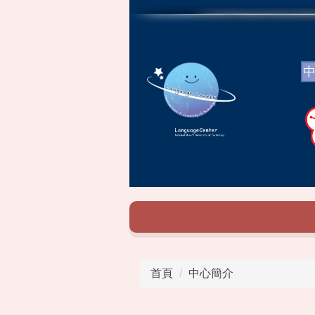
跳
到
主
要
內
容
區
首頁
中心簡介