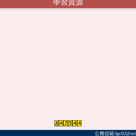
學習資源
公務信箱:lgc02@ncut