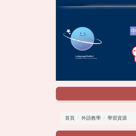
跳
到
主
要
內
容
區
首頁
外語教學
學習資源