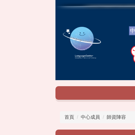
跳
到
主
要
內
容
區
首頁
中心成員
師資陣容