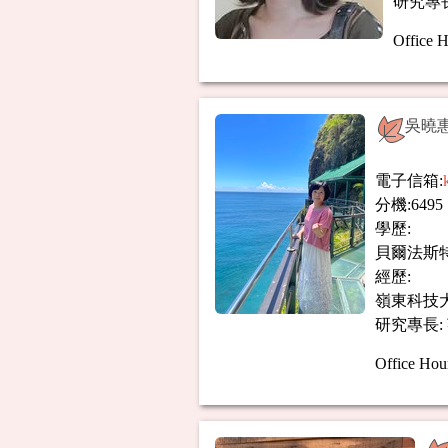
研究專
Office H
吳曉惠
電子信箱:
分機:6495
學歷:
貝爾法斯特
經歷:
嶺東科技
研究專長
Office Hou