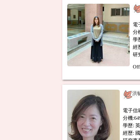
電
分機
學
經
研
Off
洪
電子信
分機:64
學歷:
經歷: