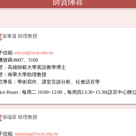
師資陣容
游東道 助理教授
子信箱:
ericyu@ncut.edu.tw
號碼:8607、5169
歷：
高雄師範大學英語教學博士
歷：南華大學助理教授
究專長：
學術寫作
、課堂言談分析、
社會語言學
ice Hours
:
每周二 10:00~12:00，每周四13:30~15:30(語言中心辦
張端容 助理教授
子信箱:
tuanjung@ncut.edu.tw