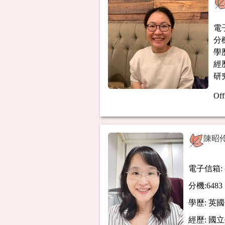
電
分機
學
經
研
Off
陳昭伶
電子信箱:
分機:6483
學歷: 英國
經歷: 