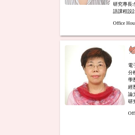
研究專長
語課程設
Office Hou
電
分機
學
經
論文
研
Off