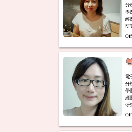
分機
學歷：
經
研
Off
電
分機
學
經
研
Off