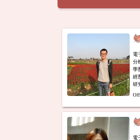
電
分機
學
經
研
Off
電