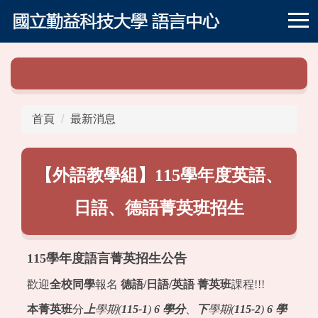
跳
到
主
要
內
容
區
首頁
最新消息
【外語教學組】115學年度英語、
日語、德語菁英班招生
115學年度語言菁英招生公告
歡迎
全校同學
報名
德語/
日語/
英語
菁英班
課程!!!
本菁英班
分
上
學期(
115-1
)
6
學分
、
下
學期(
115-2
)
6
學