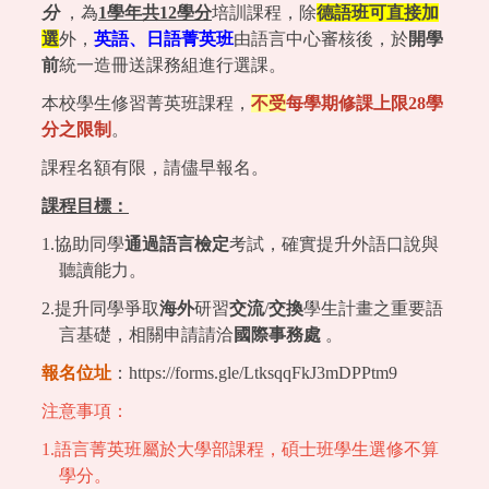
分
，為
1
學年共12
學分
培訓課程，除
德語班可直接加
選
外，
英語、日語菁英班
由語言中心審核後，於
開學
前
統一造冊送課務組進行選課。
本校學生修習菁英班課程，
不受
每學期修課上限28學
分之限制
。
課程名額有限，請儘早報名。
課程目標：
1.協助同學
通過語言檢定
考試，確實提升外語口說與
聽讀能力。
2.提升同學爭取
海外
研習
交流
/
交換
學生計畫之重要語
言基礎，相關申請請洽
國際事務處
。
報名位址
：
https://forms.gle/LtksqqFkJ3mDPPtm9
注意事項：
1.語言菁英班屬於大學部課程，碩士班學生選修不算
學分。