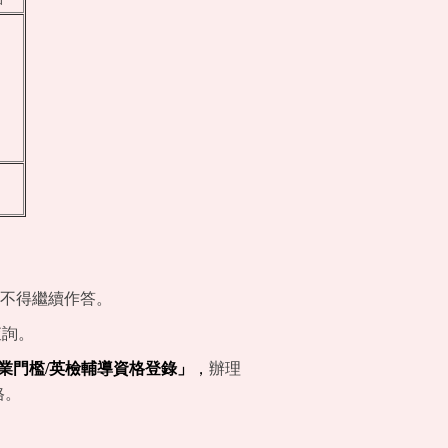
不得繼續作答。
查詢。
畢業門檻/英檢輔導資格登錄」
，
辦理
格。