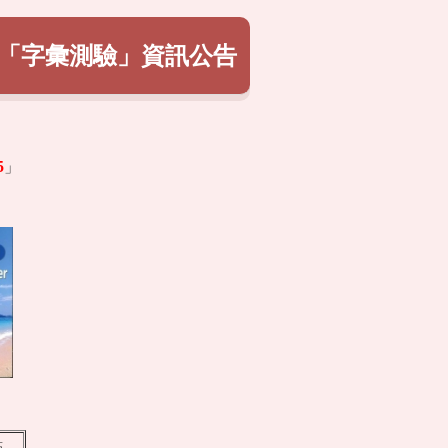
初級「字彙測驗」資訊公告
5
」
點