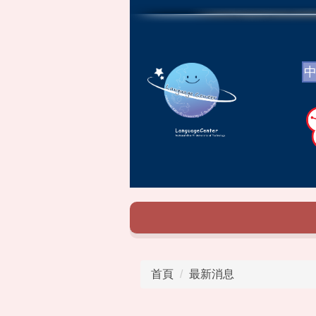
跳
到
主
要
內
容
區
首頁
最新消息