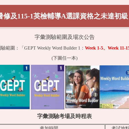
2暑修及115-1英檢輔導A選課資格之未達
字彙測驗範圍及場次公告
驗範圍：「GEPT Weekly Word Builder 1：
Week 1-5
、Week 11-1
(
下圖任一本)
字彙測驗考場及時程表
參加時間
考試地