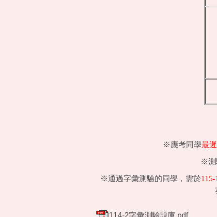
※應考同學
最遲
※測
※通過字彙測驗的同學，需於
115-
114-2字彙測驗題庫.pdf