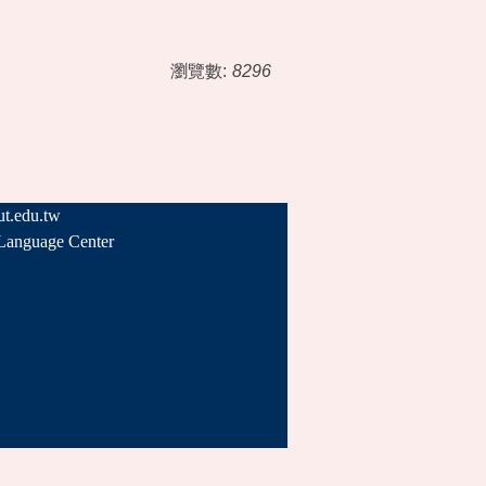
瀏覽數:
8296
.edu.tw
uage Center