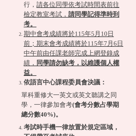
行，
請各位同學依考試時間表前往
檢定教室考試，
請同學記得準時到
考。
期中會考成績將於115年5月10日
前；期末會考成績將於115年7月6日
中午前由任課老師完成上網登錄成
績，
同學請勿缺考，以維護個人權
益。
依語言中心課程委員會決議：
單科重修大一英文或英文聽講之同
學，一律參加會考
(會考分數占學期
總分數40%)。
考試時手機一律放置於規定區域，