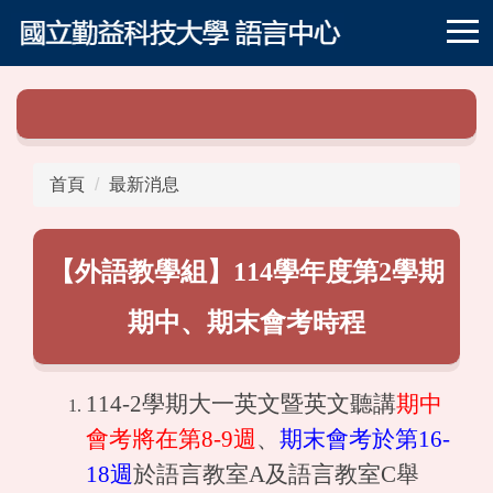
跳
到
主
要
內
容
區
首頁
最新消息
【外語教學組】114學年度第2學期
期中、期末會考時程
114-2學期大一英文暨英文聽講
期中
會考
將在第8-9週
、
期末會考於第16-
18週
於語言教室A及語言教室C舉