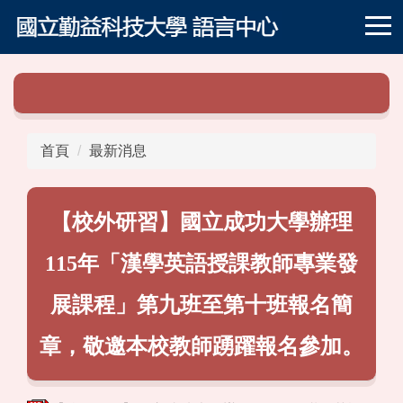
跳
到
主
要
內
容
區
首頁
最新消息
【校外研習】國立成功大學辦理
115年「漢學英語授課教師專業發
展課程」第九班至第十班報名簡
章，敬邀本校教師踴躍報名參加。